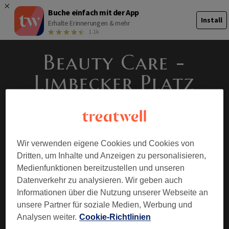
Buche einfach mit der App
Install
Erhalte Erinnerungen & mehr
1.1k
Beauty Care -
Limbecker Platz
Wir verwenden eigene Cookies und Cookies von
Jetzt buchen
Dritten, um Inhalte und Anzeigen zu personalisieren,
Medienfunktionen bereitzustellen und unseren
SALONÜBERSICHT
▾
SERVICES
Datenverkehr zu analysieren. Wir geben auch
Informationen über die Nutzung unserer Webseite an
PREISLISTE
unsere Partner für soziale Medien, Werbung und
Galerie
Analysen weiter.
Cookie-Richtlinien
UNSER TEAM